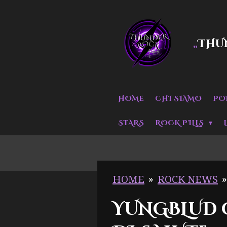
Vai
al
THU
„
contenuto
principale
HOME
CHI SIAMO
PO
STARS
ROCK PILLS
HOME
»
ROCK NEWS
»
YUNGBLUD C