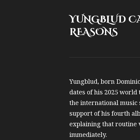
YUNGBLUD CA
REASONS
Yungblud, born Dominic 
dates of his 2025 world 
the international music 
support of his fourth a
explaining that routine 
immediately.