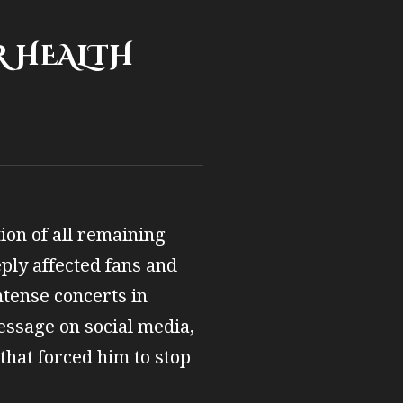
R HEALTH
on of all remaining
eply affected fans and
ntense concerts in
essage on social media,
that forced him to stop