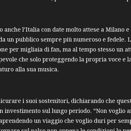
to anche l’Italia con date molto attese a Milano 
da un pubblico sempre più numeroso e fedele. L
e per migliaia di fan, ma al tempo stesso un at
apevole che solo proteggendo la propria voce e l
aturo alla sua musica.
curare i suoi sostenitori, dichiarando che ques
un investimento sul lungo periodo. “Non voglio 
aprendendo un viaggio che voglio duri per sempr
 tornare sul palco non appena le condizioni lo p