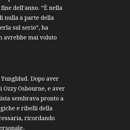
fine dell’anno. “È nella
 nulla a parte della
rla sul serio”, ha
non avrebbe mai voluto
di Yungblud. Dopo aver
di Ozzy Osbourne, e aver
icista sembrava pronto a
iche e ribelli della
cessaria, ricordando
personale.