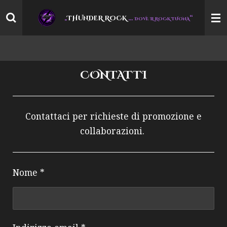
Vai
THUNDER ROCK
…
“
„
DOVE IL ROCK TUONA
al
contenuto
principale
CONTATTI
Contattaci per richieste di promozione e
collaborazioni.
Nome *