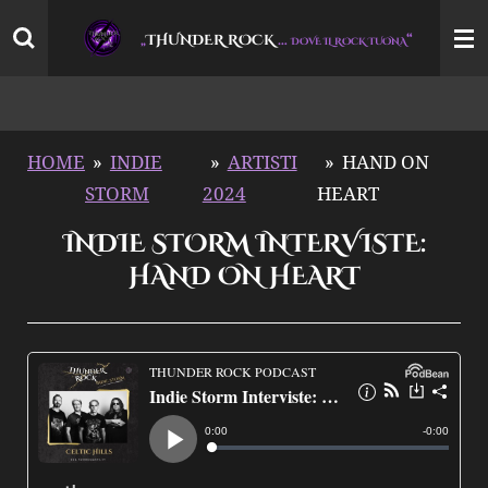
Vai
THUNDER ROCK
…
“
„
DOVE IL ROCK TUONA
al
contenuto
principale
HOME
»
INDIE
»
ARTISTI
»
HAND ON
STORM
2024
HEART
INDIE STORM INTERVISTE:
HAND ON HEART