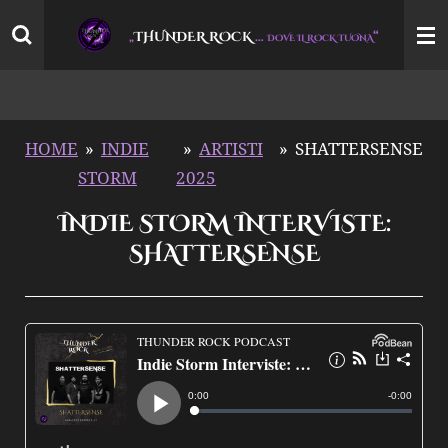
Vai
THUNDER ROCK
…
“
„
DOVE IL ROCK TUONA
al
contenuto
principale
HOME
»
INDIE
»
ARTISTI
»
SHATTERSENSE
STORM
2025
INDIE STORM INTERVISTE:
SHATTERSENSE