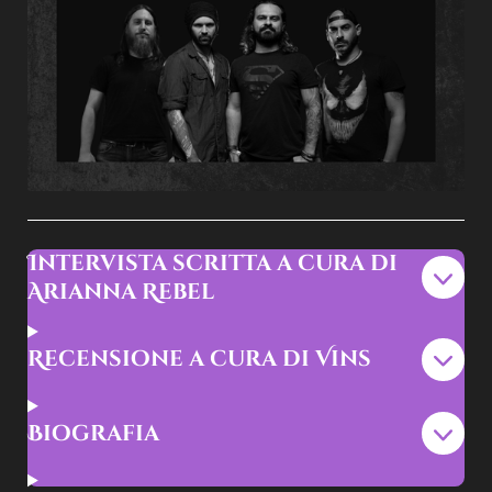
Intervista scritta a cura di
Arianna Rebel
Recensione a cura di Vins
Biografia