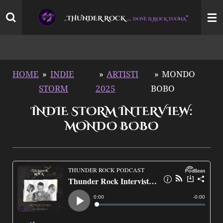
Vai
THUNDER ROCK
…
“
„
DOVE IL ROCK TUONA
al
contenuto
principale
HOME
»
INDIE
»
ARTISTI
»
MONDO
STORM
2025
BOBO
INDIE STORM INTERVIEW:
MONDO BOBO