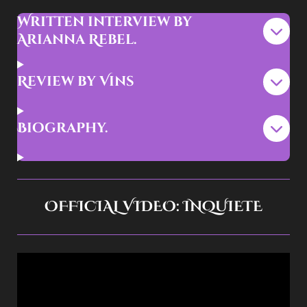
Written interview by
Arianna Rebel.
Review by Vins
Biography.
OFFICIAL VIDEO: INQUIETE