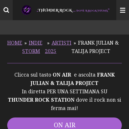
Vai
THUNDER ROCK
…
“
„
DOVE IL ROCK TUONA
al
contenuto
principale
HOME
»
INDIE
»
ARTISTI
»
FRANK JULIAN &
STORM
2025
TALIJA PROJECT
Clicca sul tasto
ON AIR
e ascolta
FRANK
JULIAN & TALIJA PROJECT
In diretta PER UNA SETTIMANA SU
THUNDER ROCK STATION
dove il rock non si
ferma mai!
ON AIR