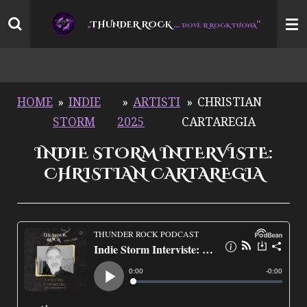
Vai
THUNDER ROCK
…
“
„
DOVE IL ROCK TUONA
al
contenuto
principale
HOME
»
INDIE
»
ARTISTI
»
CHRISTIAN
STORM
2025
CARTAREGIA
INDIE STORM INTERVISTE:
CHRISTIAN CARTAREGIA