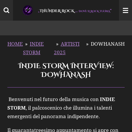
Vai
THUNDER ROCK
…
“
„
DOVE IL ROCK TUONA
al
contenuto
principale
HOME
»
INDIE
»
ARTISTI
»
DOWHANASH
STORM
2025
INDIE STORM INTERVIEW:
DOWHANASH
Benvenuti nel futuro della musica con
INDIE
STORM
, il palcoscenico che illumina i talenti
emergenti del panorama indipendente.
Il quarantatreesimo appuntamento si apre con