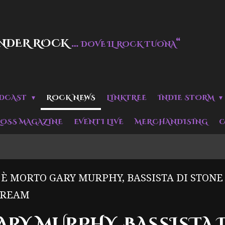
NDER ROCK
…
“
DOVE IL ROCK TUONA
DCAST
ROCK NEWS
LINKTREE
INDIE STORM
LOSS MAGAZINE
EVENTI LIVE
MERCHANDISING
C
È MORTO GARY MURPHY, BASSISTA DI STONE
CREAM
RY MURPHY, BASSISTA 