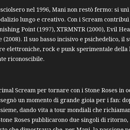
sciolsero nel 1996, Mani non restò fermo: si un
dalizio lungo e creativo. Con i Scream contribuì
nishing Point (1997), XTRMNTR (2000), Evil Heat
 (2008). Il suo basso incisivo e psichedelico, il
re elettroniche, rock e punk sperimentale della
e riconoscibile.
rimal Scream per tornare con i Stone Roses in o
 segnò un momento di grande gioia per i fan: dop
ieme, dando vita a tour mondiali che richiamaro
 Stone Roses pubblicarono due singoli di ritorno, 
sto che dimostrava che, per Mani, la passione pe