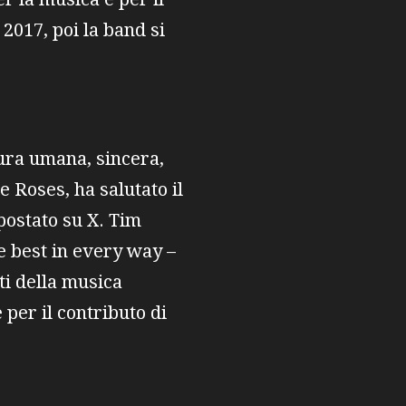
2017, poi la band si
gura umana, sincera,
 Roses, ha salutato il
ostato su X. Tim
te best in every way –
ti della musica
 per il contributo di