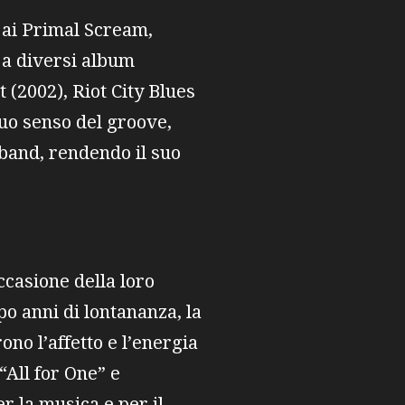
ì ai Primal Scream,
 a diversi album
 (2002), Riot City Blues
 suo senso del groove,
 band, rendendo il suo
ccasione della loro
o anni di lontananza, la
no l’affetto e l’energia
“All for One” e
r la musica e per il