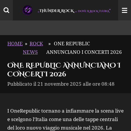
Vai
THUNDER ROCK
…
“
„
DOVE IL ROCK TUONA
al
contenuto
principale
HOME
»
ROCK
»
ONE REPUBLIC
NEWS
ANNUNCIANO I CONCERTI 2026
ONE REPUBLIC ANNUNCIANO I
CONCERTI 2026
Pubblicato il 21 novembre 2025 alle ore 08:48
I OneRepublic tornano a infiammare la scena live
e scelgono l’Italia come una delle tappe centrali
del loro nuovo viaggio musicale nel 2026. La