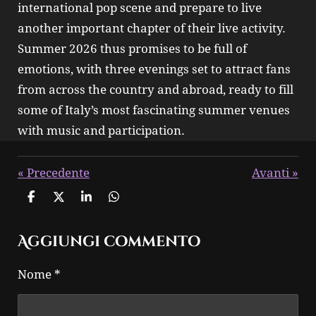
international pop scene and prepare to live
another important chapter of their live activity.
Summer 2026 thus promises to be full of
emotions, with three evenings set to attract fans
from across the country and abroad, ready to fill
some of Italy’s most fascinating summer venues
with music and participation.
«
Precedente
Avanti
»
C
C
C
C
o
o
o
o
n
n
n
n
Aggiungi commento
d
d
d
d
i
i
i
i
v
v
v
v
Nome *
i
i
i
i
d
d
d
d
i
i
i
i