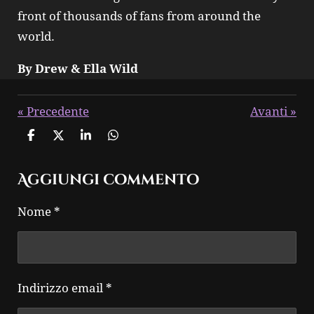
front of thousands of fans from around the
world.
By Drew & Ella Wild
«
Precedente
Avanti
»
C
C
C
C
o
o
o
o
n
n
n
n
Aggiungi commento
d
d
d
d
i
i
i
i
v
v
v
v
Nome *
i
i
i
i
d
d
d
d
i
i
i
i
Indirizzo email *