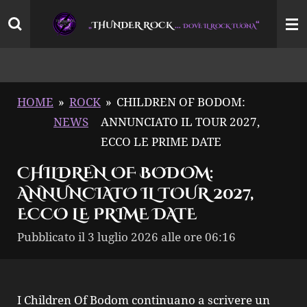
Vai
THUNDER ROCK
…
“
„
DOVE IL ROCK TUONA
al
contenuto
principale
HOME
»
ROCK
»
CHILDREN OF BODOM:
NEWS
ANNUNCIATO IL TOUR 2027,
ECCO LE PRIME DATE
CHILDREN OF BODOM:
ANNUNCIATO IL TOUR 2027,
ECCO LE PRIME DATE
Pubblicato il 3 luglio 2026 alle ore 06:16
I Children Of Bodom continuano a scrivere un