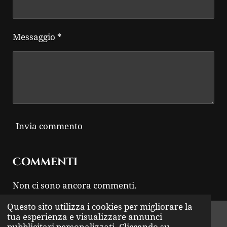
Messaggio *
Invia commento
Commenti
Non ci sono ancora commenti.
Questo sito utilizza i cookies per migliorare la
© 2024 - 2026 THUNDER ROCK
tua esperienza e visualizzare annunci
pubblicitari personalizzati. Cliccando su
Fornito da
Webador