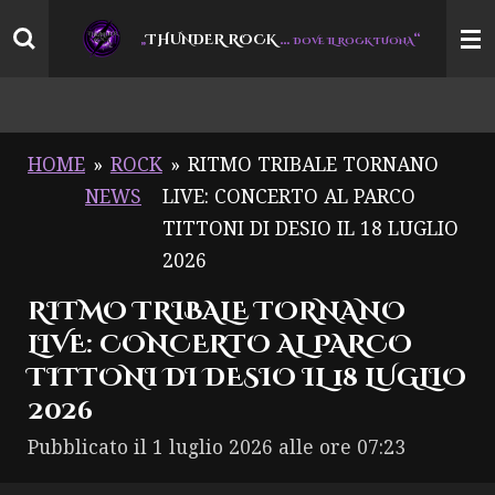
Vai
THUNDER ROCK
…
“
„
DOVE IL ROCK TUONA
al
contenuto
principale
HOME
»
ROCK
»
RITMO TRIBALE TORNANO
NEWS
LIVE: CONCERTO AL PARCO
TITTONI DI DESIO IL 18 LUGLIO
2026
RITMO TRIBALE TORNANO
LIVE: CONCERTO AL PARCO
TITTONI DI DESIO IL 18 LUGLIO
2026
Pubblicato il 1 luglio 2026 alle ore 07:23