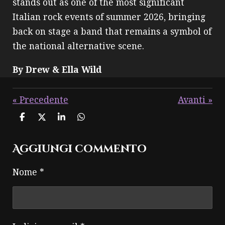
stands out as one of the most significant
Italian rock events of summer 2026, bringing
back on stage a band that remains a symbol of
the national alternative scene.
By Drew & Ella Wild
«
Precedente
Avanti
»
C
C
C
C
o
o
o
o
n
n
n
n
Aggiungi commento
d
d
d
d
i
i
i
i
v
v
v
v
Nome *
i
i
i
i
d
d
d
d
i
i
i
i