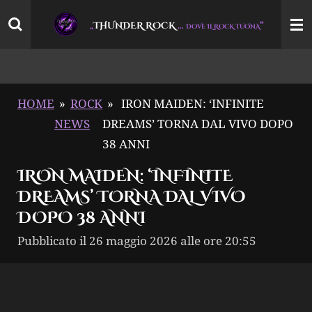
Vai
THUNDER ROCK
…
“
„
DOVE IL ROCK TUONA
al
contenuto
principale
HOME
»
ROCK
»
IRON MAIDEN: ‘INFINITE
NEWS
DREAMS’ TORNA DAL VIVO DOPO
38 ANNI
IRON MAIDEN: ‘INFINITE
DREAMS’ TORNA DAL VIVO
DOPO 38 ANNI
Pubblicato il 26 maggio 2026 alle ore 20:55