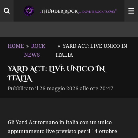
Vai
THUNDER ROCK
…
“
„
DOVE IL ROCK TUONA
al
contenuto
principale
HOME
»
ROCK
»
YARD ACT: LIVE UNICO IN
NEWS
ITALIA
YARD ACT: LIVE UNICO IN
ITALIA
Pubblicato il 26 maggio 2026 alle ore 20:47
Gli Yard Act tornano in Italia con un unico
appuntamento live previsto per il 14 ottobre