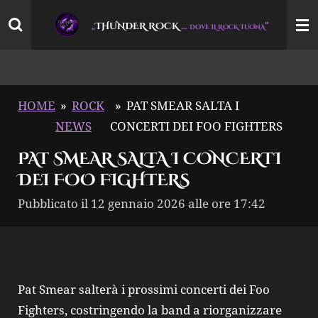
Vai
THUNDER ROCK
…
“
„
DOVE IL ROCK TUONA
al
contenuto
principale
HOME
»
ROCK
»
PAT SMEAR SALTA I
NEWS
CONCERTI DEI FOO FIGHTERS
PAT SMEAR SALTA I CONCERTI
DEI FOO FIGHTERS
Pubblicato il 12 gennaio 2026 alle ore 17:42
Pat Smear salterà i prossimi concerti dei Foo
Fighters, costringendo la band a riorganizzare