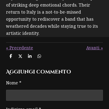
of striking deep emotional chords. Their
return to Italy is a not-to-be-missed
opportunity to rediscover a band that has
weathered decades while staying true to its
artistic identity.
«
Precedente
Avanti
»
C
C
C
C
o
o
o
o
n
n
n
n
Aggiungi commento
d
d
d
d
i
i
i
i
v
v
v
v
Nome *
i
i
i
i
d
d
d
d
i
i
i
i