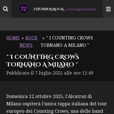
Vai
THUNDER ROCK
…
“
„
DOVE IL ROCK TUONA
al
contenuto
principale
HOME
»
ROCK
»
" I COUNTING CROWS
NEWS
TORNANO A MILANO "
" I COUNTING CROWS
TORNANO A MILANO "
Pubblicato il 7 luglio 2025 alle ore 11:49
Domenica 12 ottobre 2025, l’Alcatraz di
Milano ospiterà l’unica tappa italiana del tour
europeo dei Counting Crows, una delle band