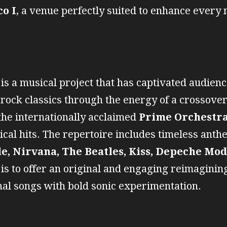
co I
, a venue perfectly suited to enhance every 
 a musical project that has captivated audien
et rock classics through the energy of a crossov
 the internationally acclaimed
Prime Orchestr
cal hits. The repertoire includes timeless ant
e, Nirvana, The Beatles, Kiss, Depeche Mo
l is to offer an original and engaging reimagini
inal songs with bold sonic experimentation.