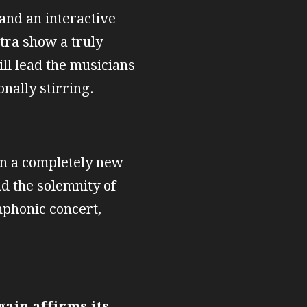
and an interactive
ra show a truly
ll lead the musicians
nally stirring.
in a completely new
d the solemnity of
mphonic concert,
gain affirms its