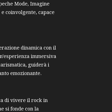
Depeche Mode, Imagine
e e coinvolgente, capace
terazione dinamica con il
 un'esperienza immersiva
carismatica, guiderà i
uanto emozionante.
 di vivere il rock in
e si fonde con la