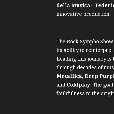
della Musica – Federi
innovative production.
The Rock Sympho Show is
its ability to reinterpr
Leading this journey is
through decades of musi
Metallica, Deep Purpl
and
Coldplay
. The goa
faithfulness to the orig