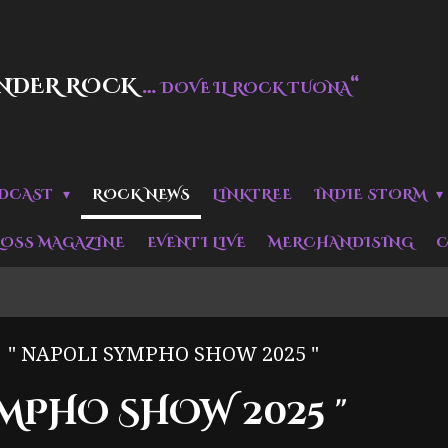
NDER ROCK
…
“
DOVE IL ROCK TUONA
DCAST
ROCK NEWS
LINKTREE
INDIE STORM
LOSS MAGAZINE
EVENTI LIVE
MERCHANDISING
C
" NAPOLI SYMPHO SHOW 2025 "
YMPHO SHOW 2025 "