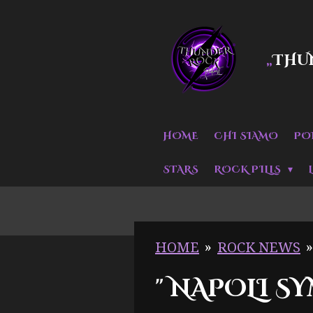
Vai
al
THU
„
contenuto
principale
HOME
CHI SIAMO
PO
STARS
ROCK PILLS
HOME
»
ROCK NEWS
»
" NAPOLI S