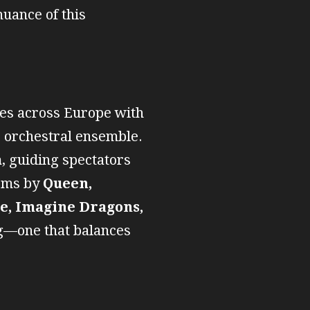
nuance of this
ces across Europe with
er orchestral ensemble.
a
, guiding spectators
hems by
Queen,
de, Imagine Dragons,
ng—one that balances