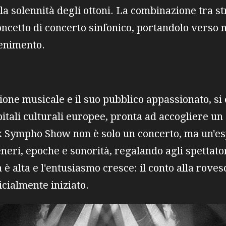
 la solennità degli ottoni. La combinazione tra st
oncetto di concerto sinfonico, portandolo verso
tenimento.
zione musicale e il suo pubblico appassionato, 
itali culturali europee, pronta ad accogliere u
ock Sympho Show non è solo un concerto, ma un'es
eneri, epoche e sonorità, regalando agli spettato
 è alta e l'entusiasmo cresce: il conto alla rove
ficialmente iniziato.