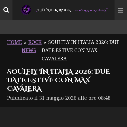
Vai
THUNDER ROCK
…
“
„
DOVE IL ROCK TUONA
al
contenuto
principale
HOME
»
ROCK
»
SOULFLY IN ITALIA 2026: DUE
NEWS
DATE ESTIVE CON MAX
CAVALERA
SOULFLY IN ITALIA 2026: DUE
DATE ESTIVE CON MAX
CAVALERA
Pubblicato il 31 maggio 2026 alle ore 08:48