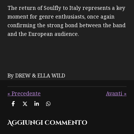
The return of Soulfly to Italy represents a key
moment for genre enthusiasts, once again
confirming the strong bond between the band
and the European audience.
By DREW & ELLA WILD
«
Precedente
Avanti
»
C
C
C
C
o
o
o
o
n
n
n
n
Aggiungi commento
d
d
d
d
i
i
i
i
v
v
v
v