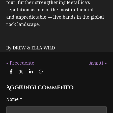
tour, further strengthening Metallica’s
reputation as one of the most influential —
and unpredictable — live bands in the global
rock landscape.
By DREW & ELLA WILD
«
Precedente
Avanti
»
C
C
C
C
o
o
o
o
n
n
n
n
Aggiungi commento
d
d
d
d
i
i
i
i
v
v
v
v
Nome *
i
i
i
i
d
d
d
d
i
i
i
i