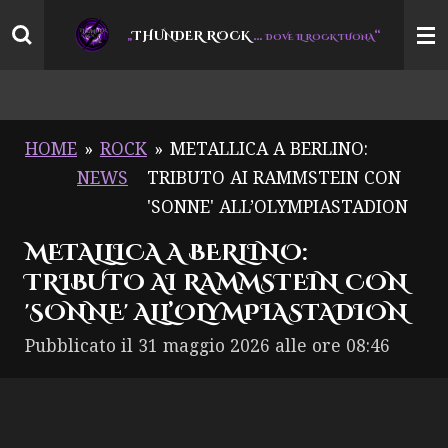
Vai
THUNDER ROCK
…
“
„
DOVE IL ROCK TUONA
al
contenuto
principale
HOME
»
ROCK
»
METALLICA A BERLINO:
NEWS
TRIBUTO AI RAMMSTEIN CON
'SONNE' ALL’OLYMPIASTADION
METALLICA A BERLINO:
TRIBUTO AI RAMMSTEIN CON
'SONNE' ALL’OLYMPIASTADION
Pubblicato il 31 maggio 2026 alle ore 08:46