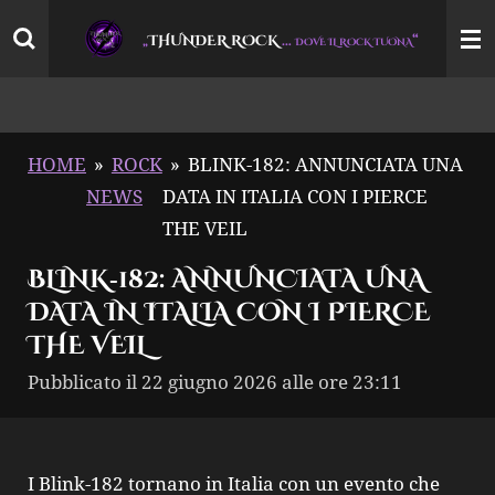
Vai
THUNDER ROCK
…
“
„
DOVE IL ROCK TUONA
al
contenuto
principale
HOME
»
ROCK
»
BLINK‑182: ANNUNCIATA UNA
NEWS
DATA IN ITALIA CON I PIERCE
THE VEIL
BLINK‑182: ANNUNCIATA UNA
DATA IN ITALIA CON I PIERCE
THE VEIL
Pubblicato il 22 giugno 2026 alle ore 23:11
I Blink‑182 tornano in Italia con un evento che