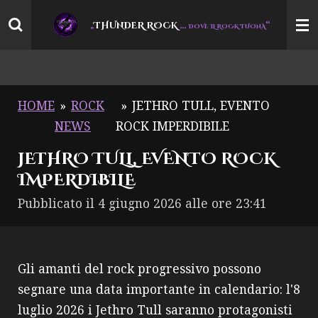
Vai
THUNDER ROCK
…
“
„
DOVE IL ROCK TUONA
al
contenuto
principale
HOME
»
ROCK
»
JETHRO TULL, EVENTO
NEWS
ROCK IMPERDIBILE
JETHRO TULL, EVENTO ROCK
IMPERDIBILE
Pubblicato il 4 giugno 2026 alle ore 23:41
Gli amanti del rock progressivo possono
segnare una data importante in calendario: l'8
luglio 2026 i Jethro Tull saranno protagonisti