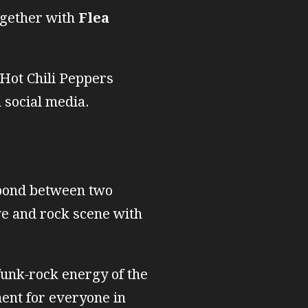
ogether with
Flea
Hot Chili Peppers
 social media.
 bond between two
ve and rock scene with
funk‑rock energy of the
ment for everyone in