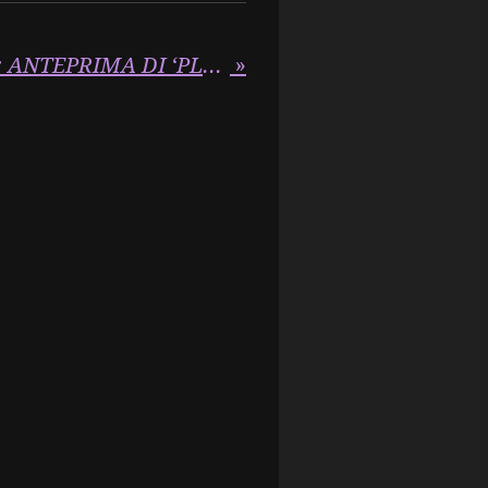
GRETA VAN FLEET: ANTEPRIMA DI ‘PLAY YOUR GAMES’ A NEW YORK
»