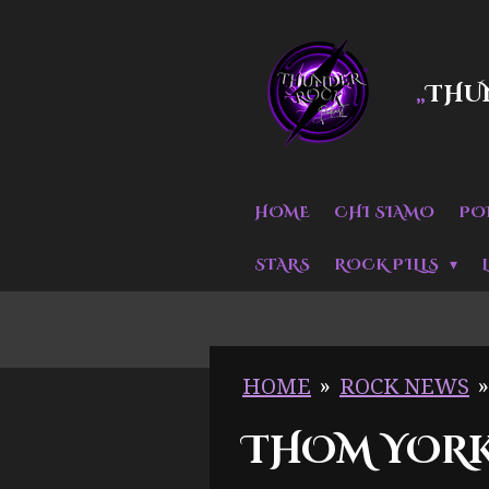
Vai
al
THU
„
contenuto
principale
HOME
CHI SIAMO
PO
STARS
ROCK PILLS
HOME
»
ROCK NEWS
»
THOM YORKE