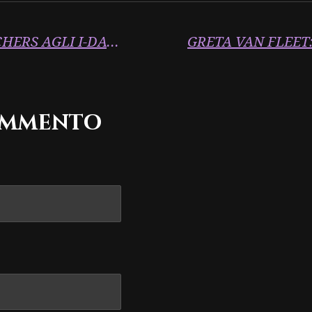
MANIC STREET PREACHERS AGLI I-DAYS: LIVE IL 3 LUGLIO
ommento