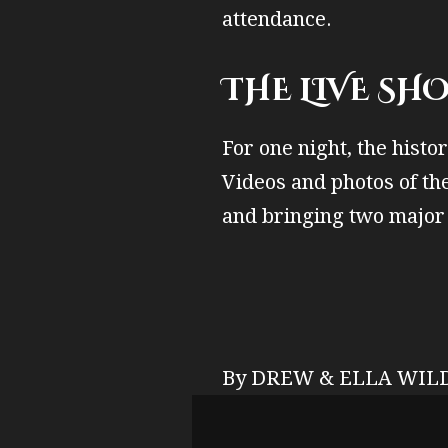
attendance.
THE LIVE SH
For one night, the histo
Videos and photos of th
and bringing two major 
By DREW & ELLA WIL