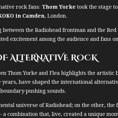
rnative rock fans:
Thom Yorke
took the stage t
KOKO in Camden
, London.
 between the Radiohead frontman and the Red 
ited excitement among the audience and fans on
OF ALTERNATIVE ROCK
en Thom Yorke and Flea highlights the artistic
 years, have shaped the international alternati
d boundary‑pushing sounds.
mental universe of Radiohead; on the other, the 
 a combination that, live, created a unique mo