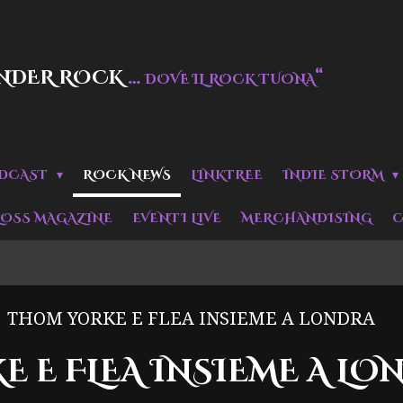
NDER ROCK
…
“
DOVE IL ROCK TUONA
DCAST
ROCK NEWS
LINKTREE
INDIE STORM
LOSS MAGAZINE
EVENTI LIVE
MERCHANDISING
C
THOM YORKE E FLEA INSIEME A LONDRA
 E FLEA INSIEME A LO