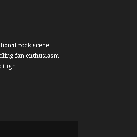
ational rock scene.
ueling fan enthusiasm
tlight.