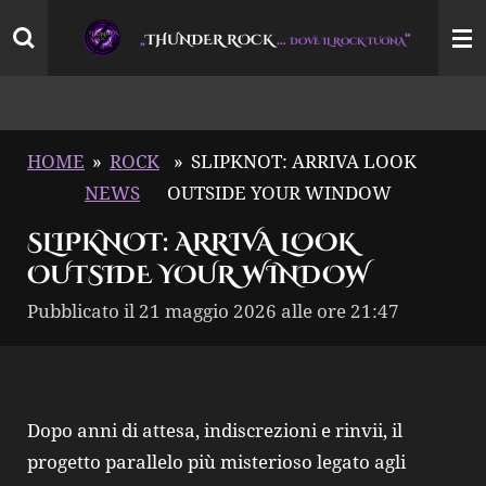
Vai
THUNDER ROCK
…
“
„
DOVE IL ROCK TUONA
al
contenuto
principale
HOME
»
ROCK
»
SLIPKNOT: ARRIVA LOOK
NEWS
OUTSIDE YOUR WINDOW
SLIPKNOT: ARRIVA LOOK
OUTSIDE YOUR WINDOW
Pubblicato il 21 maggio 2026 alle ore 21:47
Dopo anni di attesa, indiscrezioni e rinvii, il
progetto parallelo più misterioso legato agli