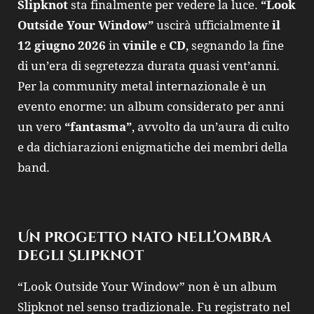
Slipknot
sta finalmente per vedere la luce.
“Look
Outside Your Window”
uscirà ufficialmente
il
12 giugno 2026
in
vinile
e
CD
, segnando la fine
di un’era di segretezza durata quasi vent’anni.
Per la community metal internazionale è un
evento enorme: un album considerato per anni
un vero
“fantasma”
, avvolto da un’aura di culto
e da dichiarazioni enigmatiche dei membri della
band.
Un progetto nato nell’ombra
degli Slipknot
“Look Outside Your Window” non è un album
Slipknot nel senso tradizionale. Fu registrato nel