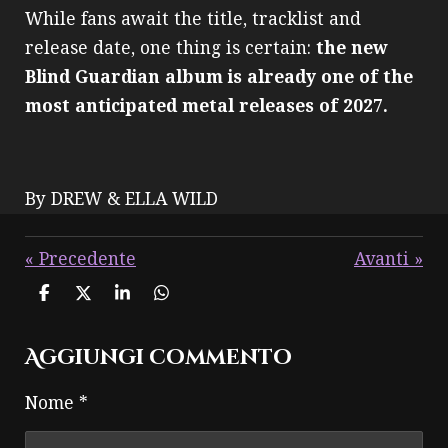
While fans await the title, tracklist and
release date, one thing is certain:
the new
Blind Guardian album is already one of the
most anticipated metal releases of 2027.
By DREW & ELLA WILD
«
Precedente
Avanti
»
C
C
C
C
o
o
o
o
n
n
n
n
Aggiungi commento
d
d
d
d
i
i
i
i
v
v
v
v
Nome *
i
i
i
i
d
d
d
d
i
i
i
i