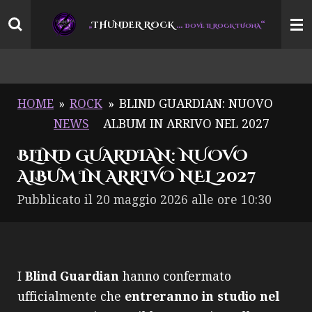
Vai
THUNDER ROCK
…
“
„
DOVE IL ROCK TUONA
al
contenuto
principale
HOME
»
ROCK
»
BLIND GUARDIAN: NUOVO
NEWS
ALBUM IN ARRIVO NEL 2027
BLIND GUARDIAN: NUOVO
ALBUM IN ARRIVO NEL 2027
Pubblicato il 20 maggio 2026 alle ore 10:30
I
Blind Guardian
hanno confermato
ufficialmente che
entreranno in studio nel