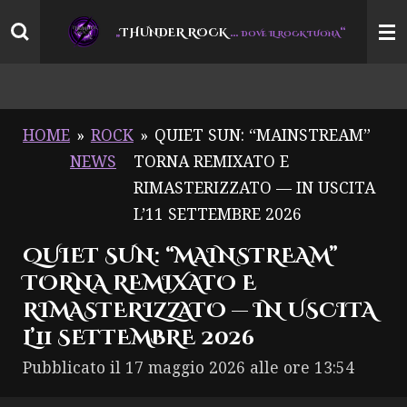
Vai
THUNDER ROCK
…
“
„
DOVE IL ROCK TUONA
al
contenuto
principale
HOME
»
ROCK
»
QUIET SUN: “MAINSTREAM”
NEWS
TORNA REMIXATO E
RIMASTERIZZATO — IN USCITA
L’11 SETTEMBRE 2026
QUIET SUN: “MAINSTREAM”
TORNA REMIXATO E
RIMASTERIZZATO — IN USCITA
L’11 SETTEMBRE 2026
Pubblicato il 17 maggio 2026 alle ore 13:54