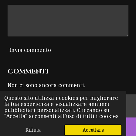
Invia commento
Commenti
Non ci sono ancora commenti.
Questo sito utilizza i cookies per migliorare
© 2024 - 2026 THUNDER ROCK
la tua esperienza e visualizzare annunci
pubblicitari personalizzati. Cliccando su
Fornito da
Webador
"Accetta" acconsenti all'uso di tutti i cookies.
Rifiuta
Accettare
Email
WhatsApp