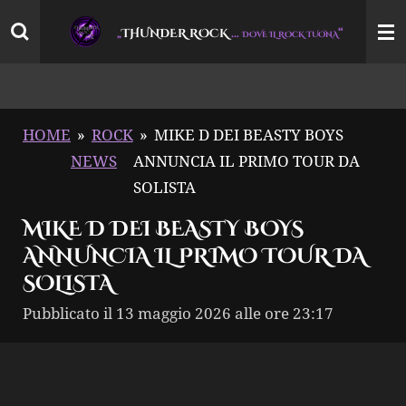
Vai
THUNDER ROCK
…
“
„
DOVE IL ROCK TUONA
al
contenuto
principale
HOME
»
ROCK
»
MIKE D DEI BEASTY BOYS
NEWS
ANNUNCIA IL PRIMO TOUR DA
SOLISTA
MIKE D DEI BEASTY BOYS
ANNUNCIA IL PRIMO TOUR DA
SOLISTA
Pubblicato il 13 maggio 2026 alle ore 23:17