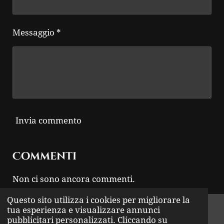
Messaggio *
Invia commento
Commenti
Non ci sono ancora commenti.
Questo sito utilizza i cookies per migliorare la
© 2024 - 2026 THUNDER ROCK
tua esperienza e visualizzare annunci
pubblicitari personalizzati. Cliccando su
Fornito da
Webador