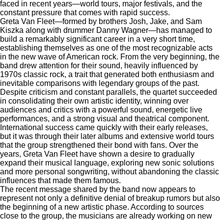
faced in recent years—world tours, major festivals, and the
constant pressure that comes with rapid success.
Greta Van Fleet—formed by brothers Josh, Jake, and Sam
Kiszka along with drummer Danny Wagner—has managed to
build a remarkably significant career in a very short time,
establishing themselves as one of the most recognizable acts
in the new wave of American rock. From the very beginning, the
band drew attention for their sound, heavily influenced by
1970s classic rock, a trait that generated both enthusiasm and
inevitable comparisons with legendary groups of the past.
Despite criticism and constant parallels, the quartet succeeded
in consolidating their own artistic identity, winning over
audiences and critics with a powerful sound, energetic live
performances, and a strong visual and theatrical component.
International success came quickly with their early releases,
but it was through their later albums and extensive world tours
that the group strengthened their bond with fans. Over the
years, Greta Van Fleet have shown a desire to gradually
expand their musical language, exploring new sonic solutions
and more personal songwriting, without abandoning the classic
influences that made them famous.
The recent message shared by the band now appears to
represent not only a definitive denial of breakup rumors but also
the beginning of a new artistic phase. According to sources
close to the group, the musicians are already working on new