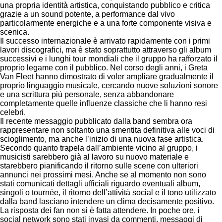
una propria identità artistica, conquistando pubblico e critica
grazie a un sound potente, a performance dal vivo
particolarmente energiche e a una forte componente visiva e
scenica.
Il successo internazionale è arrivato rapidamente con i primi
lavori discografici, ma è stato soprattutto attraverso gli album
successivi e i lunghi tour mondiali che il gruppo ha rafforzato il
proprio legame con il pubblico. Nel corso degli anni, i Greta
Van Fleet hanno dimostrato di voler ampliare gradualmente il
proprio linguaggio musicale, cercando nuove soluzioni sonore
e una scrittura più personale, senza abbandonare
completamente quelle influenze classiche che li hanno resi
celebri.
Il recente messaggio pubblicato dalla band sembra ora
rappresentare non soltanto una smentita definitiva alle voci di
scioglimento, ma anche l’inizio di una nuova fase artistica.
Secondo quanto trapela dall’ambiente vicino al gruppo, i
musicisti sarebbero già al lavoro su nuovo materiale e
starebbero pianificando il ritorno sulle scene con ulteriori
annunci nei prossimi mesi. Anche se al momento non sono
stati comunicati dettagli ufficiali riguardo eventuali album,
singoli o tournée, il ritorno dell’attività social e il tono utilizzato
dalla band lasciano intendere un clima decisamente positivo.
La risposta dei fan non si è fatta attendere. In poche ore, i
social network sono stati invasi da commenti, messaggi di