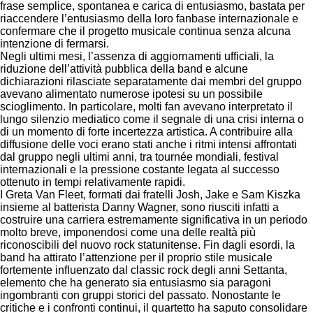
frase semplice, spontanea e carica di entusiasmo, bastata per
riaccendere l’entusiasmo della loro fanbase internazionale e
confermare che il progetto musicale continua senza alcuna
intenzione di fermarsi.
Negli ultimi mesi, l’assenza di aggiornamenti ufficiali, la
riduzione dell’attività pubblica della band e alcune
dichiarazioni rilasciate separatamente dai membri del gruppo
avevano alimentato numerose ipotesi su un possibile
scioglimento. In particolare, molti fan avevano interpretato il
lungo silenzio mediatico come il segnale di una crisi interna o
di un momento di forte incertezza artistica. A contribuire alla
diffusione delle voci erano stati anche i ritmi intensi affrontati
dal gruppo negli ultimi anni, tra tournée mondiali, festival
internazionali e la pressione costante legata al successo
ottenuto in tempi relativamente rapidi.
I Greta Van Fleet, formati dai fratelli Josh, Jake e Sam Kiszka
insieme al batterista Danny Wagner, sono riusciti infatti a
costruire una carriera estremamente significativa in un periodo
molto breve, imponendosi come una delle realtà più
riconoscibili del nuovo rock statunitense. Fin dagli esordi, la
band ha attirato l’attenzione per il proprio stile musicale
fortemente influenzato dal classic rock degli anni Settanta,
elemento che ha generato sia entusiasmo sia paragoni
ingombranti con gruppi storici del passato. Nonostante le
critiche e i confronti continui, il quartetto ha saputo consolidare