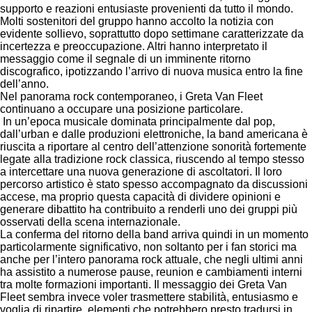
supporto e reazioni entusiaste provenienti da tutto il mondo.
Molti sostenitori del gruppo hanno accolto la notizia con
evidente sollievo, soprattutto dopo settimane caratterizzate da
incertezza e preoccupazione. Altri hanno interpretato il
messaggio come il segnale di un imminente ritorno
discografico, ipotizzando l’arrivo di nuova musica entro la fine
dell’anno.
Nel panorama rock contemporaneo, i Greta Van Fleet
continuano a occupare una posizione particolare.
In un’epoca musicale dominata principalmente dal pop,
dall’urban e dalle produzioni elettroniche, la band americana è
riuscita a riportare al centro dell’attenzione sonorità fortemente
legate alla tradizione rock classica, riuscendo al tempo stesso
a intercettare una nuova generazione di ascoltatori. Il loro
percorso artistico è stato spesso accompagnato da discussioni
accese, ma proprio questa capacità di dividere opinioni e
generare dibattito ha contribuito a renderli uno dei gruppi più
osservati della scena internazionale.
La conferma del ritorno della band arriva quindi in un momento
particolarmente significativo, non soltanto per i fan storici ma
anche per l’intero panorama rock attuale, che negli ultimi anni
ha assistito a numerose pause, reunion e cambiamenti interni
tra molte formazioni importanti. Il messaggio dei Greta Van
Fleet sembra invece voler trasmettere stabilità, entusiasmo e
voglia di ripartire, elementi che potrebbero presto tradursi in