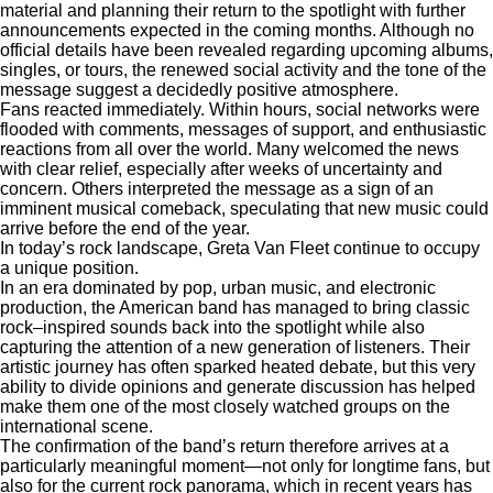
material and planning their return to the spotlight with further
announcements expected in the coming months. Although no
official details have been revealed regarding upcoming albums,
singles, or tours, the renewed social activity and the tone of the
message suggest a decidedly positive atmosphere.
Fans reacted immediately. Within hours, social networks were
flooded with comments, messages of support, and enthusiastic
reactions from all over the world. Many welcomed the news
with clear relief, especially after weeks of uncertainty and
concern. Others interpreted the message as a sign of an
imminent musical comeback, speculating that new music could
arrive before the end of the year.
In today’s rock landscape, Greta Van Fleet continue to occupy
a unique position.
In an era dominated by pop, urban music, and electronic
production, the American band has managed to bring classic
rock–inspired sounds back into the spotlight while also
capturing the attention of a new generation of listeners. Their
artistic journey has often sparked heated debate, but this very
ability to divide opinions and generate discussion has helped
make them one of the most closely watched groups on the
international scene.
The confirmation of the band’s return therefore arrives at a
particularly meaningful moment—not only for longtime fans, but
also for the current rock panorama, which in recent years has