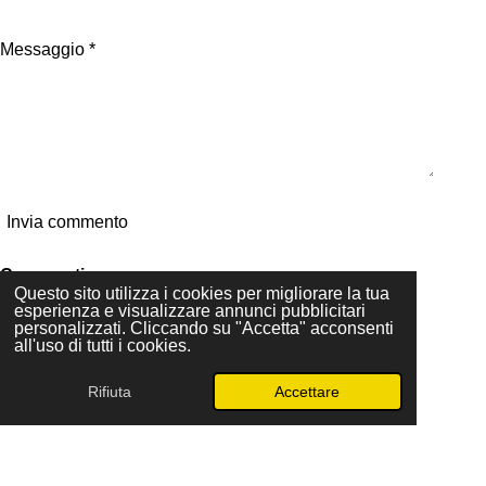
Messaggio *
Invia commento
Commenti
Questo sito utilizza i cookies per migliorare la tua
Non ci sono ancora commenti.
esperienza e visualizzare annunci pubblicitari
© 2024 - 2026 THUNDER ROCK
personalizzati. Cliccando su "Accetta" acconsenti
Fornito da
Webador
all'uso di tutti i cookies.
Rifiuta
Accettare
Email
WhatsApp