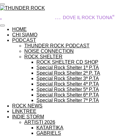
Vai
al
THUNDER ROCK
…
“
contenuto
„
DOVE IL ROCK TUONA
principale
HOME
CHI SIAMO
PODCAST
THUNDER ROCK PODCAST
NOISE CONNECTION
ROCK SHELTER
ROCK SHELTER CD SHOP
Special Rock Shelter 1ª P.TA
Special Rock Shelter 2ª P. TA
Special Rock Shelter 3ª P.TA
Special Rock Shelter 4ª P.TA
Special Rock Shelter 5ª P.TA
Special Rock Shelter 6ª P.TA
Special Rock Shelter 7ª P.TA
ROCK NEWS
LINKTREE
INDIE STORM
ARTISTI 2026
KATARTIKA
GABRIELS