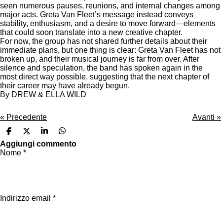
seen numerous pauses, reunions, and internal changes among
major acts. Greta Van Fleet’s message instead conveys
stability, enthusiasm, and a desire to move forward—elements
that could soon translate into a new creative chapter.
For now, the group has not shared further details about their
immediate plans, but one thing is clear: Greta Van Fleet has not
broken up, and their musical journey is far from over. After
silence and speculation, the band has spoken again in the
most direct way possible, suggesting that the next chapter of
their career may have already begun.
By DREW & ELLA WILD
«
Precedente
Avanti
»
C
C
C
C
o
o
o
o
Aggiungi commento
n
n
n
n
Nome *
d
d
d
d
i
i
i
i
v
v
v
v
i
i
i
i
d
d
d
d
i
i
i
i
Indirizzo email *