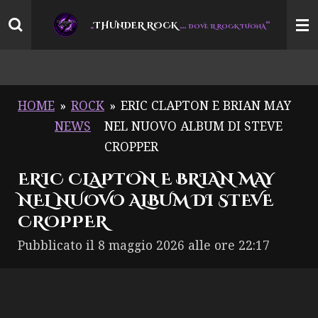
Vai
THUNDER ROCK
…
“
„
DOVE IL ROCK TUONA
al
contenuto
principale
HOME
»
ROCK
»
ERIC CLAPTON E BRIAN MAY
NEWS
NEL NUOVO ALBUM DI STEVE
CROPPER
ERIC CLAPTON E BRIAN MAY
NEL NUOVO ALBUM DI STEVE
CROPPER
Pubblicato il 8 maggio 2026 alle ore 22:17