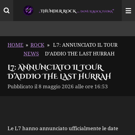
Vai
THUNDER ROCK
…
“
„
DOVE IL ROCK TUONA
al
contenuto
principale
HOME
»
ROCK
»
L7: ANNUNCIATO IL TOUR
NEWS
D’ADDIO THE LAST HURRAH
L7: ANNUNCIATO IL TOUR
D’ADDIO THE LAST HURRAH
Pubblicato il 8 maggio 2026 alle ore 16:53
Le L7 hanno annunciato ufficialmente le date