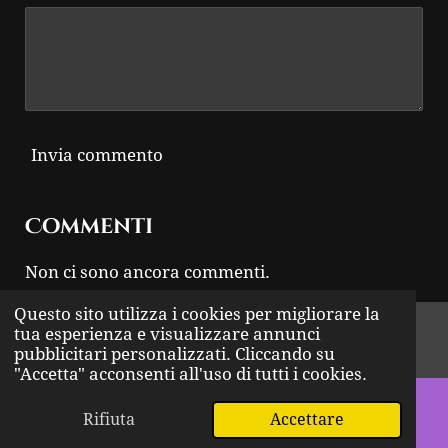
Invia commento
Commenti
Non ci sono ancora commenti.
Questo sito utilizza i cookies per migliorare la
© 2024 - 2026 THUNDER ROCK
tua esperienza e visualizzare annunci
pubblicitari personalizzati. Cliccando su
Fornito da
Webador
"Accetta" acconsenti all'uso di tutti i cookies.
Rifiuta
Accettare
Email
WhatsApp