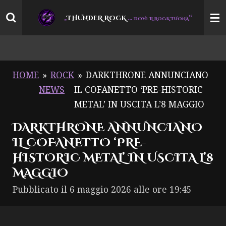
Vai
THUNDER ROCK
…
“
„
DOVE IL ROCK TUONA
al
contenuto
principale
HOME
»
ROCK
»
DARKTHRONE ANNUNCIANO
NEWS
IL COFANETTO ‘PRE-HISTORIC
METAL’ IN USCITA L’8 MAGGIO
DARKTHRONE ANNUNCIANO
IL COFANETTO ‘PRE-
HISTORIC METAL’ IN USCITA L’8
MAGGIO
Pubblicato il 6 maggio 2026 alle ore 19:45