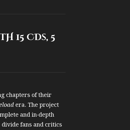
H 15 CDs, 5
ng chapters of their
eload
era. The project
omplete and in‑depth
 divide fans and critics