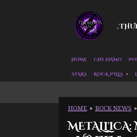
Vai
al
THU
„
contenuto
principale
HOME
CHI SIAMO
PO
STARS
ROCK PILLS
HOME
»
ROCK NEWS
»
METALLICA: