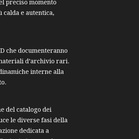
quel preciso momento
ù calda e autentica,
DVD che documenteranno
materiali d’archivio rari.
dinamiche interne alla
to.
e del catalogo dei
ce le diverse fasi della
azione dedicata a