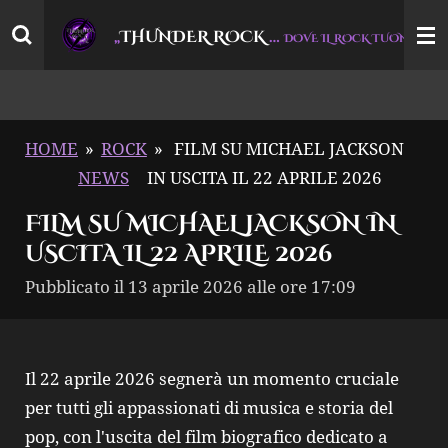
Vai
THUNDER ROCK
…
“
„
DOVE IL ROCK TUONA
al
contenuto
principale
HOME
»
ROCK
»
FILM SU MICHAEL JACKSON
NEWS
IN USCITA IL 22 APRILE 2026
FILM SU MICHAEL JACKSON IN
USCITA IL 22 APRILE 2026
Pubblicato il 13 aprile 2026 alle ore 17:09
Il 22 aprile 2026 segnerà un momento cruciale
per tutti gli appassionati di musica e storia del
pop, con l'uscita del film biografico dedicato a