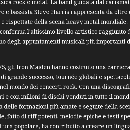
usica rock e metal. La band guidata dal carisma
re e bassista Steve Harris rappresenta da oltre
ti e rispettate della scena heavy metal mondiale.
onferma l’altissimo livello artistico raggiunto da
o degli appuntamenti musicali più importanti d
75, gli Iron Maiden hanno costruito una carrier
di grande successo, tournée globali e spettacol
 nel mondo dei concerti rock. Con una discografi
i e con milioni di dischi venduti in tutto il mon
a delle formazioni più amate e seguite della sce
le, fatto di riff potenti, melodie epiche e testi spe
cultura popolare, ha contribuito a creare un ling