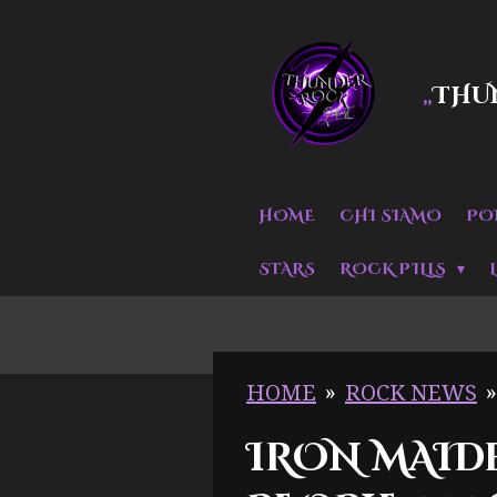
Vai
al
THU
„
contenuto
principale
HOME
CHI SIAMO
PO
STARS
ROCK PILLS
HOME
»
ROCK NEWS
»
IRON MAID