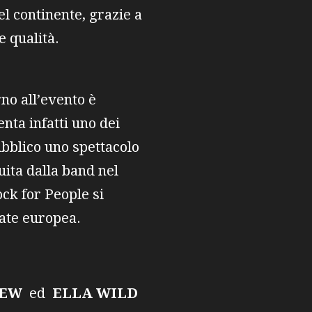
el continente, grazie a
 qualità.
rno all’evento è
nta infatti uno dei
ubblico uno spettacolo
uita dalla band nel
ock for People si
tate europea.
REW
ed
ELLA WILD