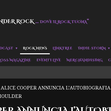
NDER ROCK
…
“
DOVE IL ROCK TUONA
DCAST
ROCK NEWS
LINKTREE
INDIE STORM
LOSS MAGAZINE
EVENTI LIVE
MERCHANDISING
C
ALICE COOPER ANNUNCIA L’AUTOBIOGRAFIA
HOULDER
PER ANNUNCIA L’AUTOB