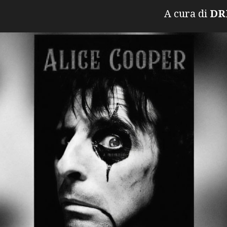
ura di
D