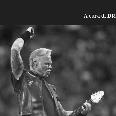
ura di
D