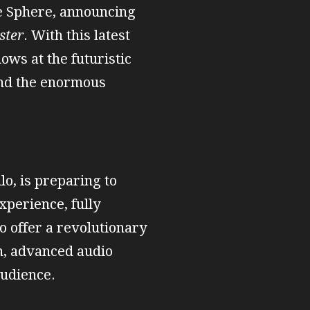
he Sphere, announcing
ster
. With this latest
ows at the futuristic
and the enormous
o, is preparing to
xperience, fully
o offer a revolutionary
n, advanced audio
audience.