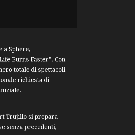
e a Sphere,
 “Life Burns Faster”. Con
ero totale di spettacoli
onale richiesta di
niziale.
t Trujillo si prepara
ive senza precedenti,