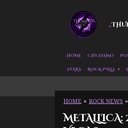
Vai
al
THU
„
contenuto
principale
HOME
CHI SIAMO
PO
STARS
ROCK PILLS
HOME
»
ROCK NEWS
»
METALLICA: