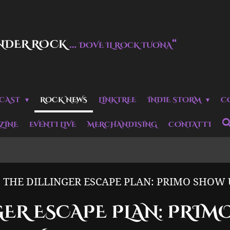
NDER ROCK
…
“
DOVE IL ROCK TUONA
CAST
ROCK NEWS
LINKTREE
INDIE STORM
C
ZINE
EVENTI LIVE
MERCHANDISING
CONTATTI
THE DILLINGER ESCAPE PLAN: PRIMO SHOW U
GER ESCAPE PLAN: PRIM