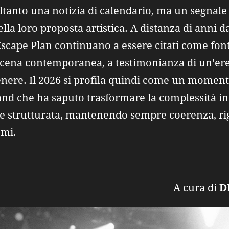
tanto una notizia di calendario, ma un segnale d
lla loro proposta artistica. A distanza di anni d
 Escape Plan continuano a essere citati come font
scena contemporanea, a testimonianza di un’ere
genere. Il 2026 si profila quindi come un momen
nd che ha saputo trasformare la complessità in
te strutturata, mantenendo sempre coerenza, ri
emi.
ura di
D