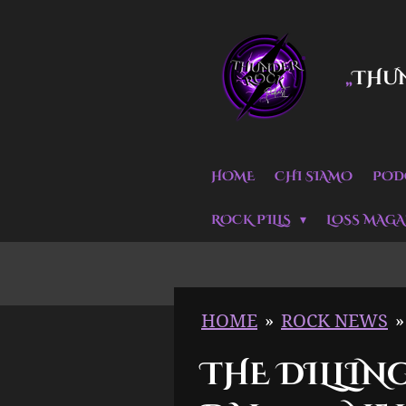
Vai
al
THU
„
contenuto
principale
HOME
CHI SIAMO
POD
ROCK PILLS
LOSS MAGA
HOME
»
ROCK NEWS
»
THE DILLIN