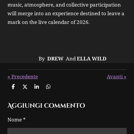
music, atmosphere, and collective participation
will merge into an experience destined to leave a
mark on the live calendar of 2026.
By
DREW
And
ELLA WILD
«
Precedente
Avanti
»
C
C
C
C
o
o
o
o
n
n
n
n
Aggiungi commento
d
d
d
d
i
i
i
i
v
v
v
v
Nome *
i
i
i
i
d
d
d
d
i
i
i
i