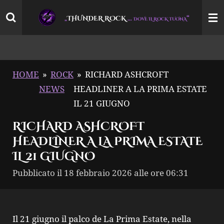
Vai
THUNDER ROCK
…
“
„
DOVE IL ROCK TUONA
al
contenuto
principale
HOME
»
ROCK
»
RICHARD ASHCROFT
NEWS
HEADLINER A LA PRIMA ESTATE
IL 21 GIUGNO
RICHARD ASHCROFT
HEADLINER A LA PRIMA ESTATE
IL 21 GIUGNO
Pubblicato il 18 febbraio 2026 alle ore 06:31
Il 21 giugno il palco de La Prima Estate, nella