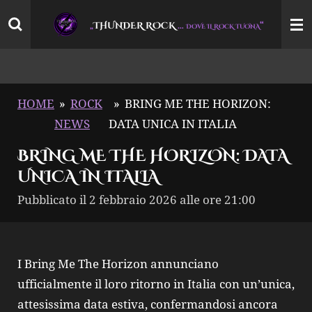
Vai
THUNDER ROCK
…
“
„
DOVE IL ROCK TUONA
al
contenuto
principale
HOME
»
ROCK
»
BRING ME THE HORIZON:
NEWS
DATA UNICA IN ITALIA
BRING ME THE HORIZON: DATA
UNICA IN ITALIA
Pubblicato il 2 febbraio 2026 alle ore 21:00
I Bring Me The Horizon annunciano
ufficialmente il loro ritorno in Italia con un’unica,
attesissima data estiva, confermandosi ancora