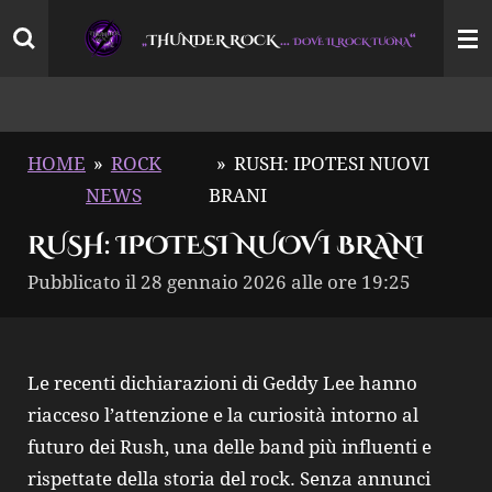
Vai
THUNDER ROCK
…
“
„
DOVE IL ROCK TUONA
al
contenuto
principale
HOME
»
ROCK
»
RUSH: IPOTESI NUOVI
NEWS
BRANI
RUSH: IPOTESI NUOVI BRANI
Pubblicato il 28 gennaio 2026 alle ore 19:25
Le recenti dichiarazioni di Geddy Lee hanno
riacceso l’attenzione e la curiosità intorno al
futuro dei Rush, una delle band più influenti e
rispettate della storia del rock. Senza annunci