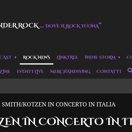
NDER ROCK
…
“
DOVE IL ROCK TUONA
CAST
ROCK NEWS
LINKTREE
INDIE STORM
C
ZINE
EVENTI LIVE
MERCHANDISING
CONTATTI
SMITH/KOTZEN IN CONCERTO IN ITALIA
EN IN CONCERTO IN IT