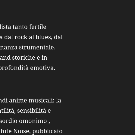
sta tanto fertile
 dal rock al blues, dal
onanza strumentale.
and storiche e in
 profondità emotiva.
ndi anime musicali: la
lità, sensibilità e
d’esordio omonimo ,
White Noise, pubblicato