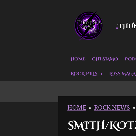
Vai
al
THU
„
contenuto
principale
HOME
CHI SIAMO
POD
ROCK PILLS
LOSS MAGA
HOME
»
ROCK NEWS
»
SMITH/KOTZ