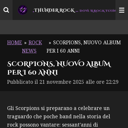
Vai
THUNDER ROCK
…
“
„
DOVE IL ROCK TUONA
al
contenuto
principale
HOME
»
ROCK
»
SCORPIONS, NUOVO ALBUM
NEWS
PER I 60 ANNI
SCORPIONS, NUOVO ALBUM
PER I 60 ANNI
Pubblicato il 21 novembre 2025 alle ore 22:29
Gli Scorpions si preparano a celebrare un
traguardo che poche band nella storia del
rock possono vantare: sessant’anni di