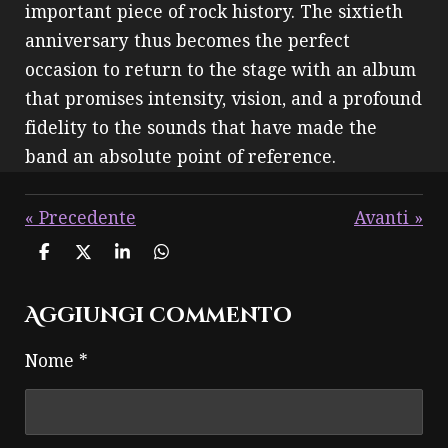
important piece of rock history. The sixtieth
anniversary thus becomes the perfect
occasion to return to the stage with an album
that promises intensity, vision, and a profound
fidelity to the sounds that have made the
band an absolute point of reference.
«
Precedente
Avanti
»
C
C
C
C
o
o
o
o
n
n
n
n
Aggiungi commento
d
d
d
d
i
i
i
i
v
v
v
v
Nome *
i
i
i
i
d
d
d
d
i
i
i
i