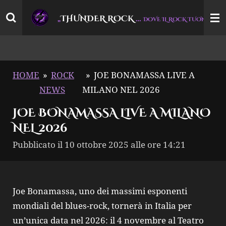
Vai
THUNDER ROCK
…
“
„
DOVE IL ROCK TUONA
al
contenuto
principale
HOME
»
ROCK
»
JOE BONAMASSA LIVE A
NEWS
MILANO NEL 2026
JOE BONAMASSA LIVE A MILANO
NEL 2026
Pubblicato il 10 ottobre 2025 alle ore 14:21
Joe Bonamassa, uno dei massimi esponenti
mondiali del blues-rock, tornerà in Italia per
un’unica data nel 2026: il 4 novembre al Teatro