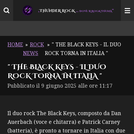
Vai
THUNDER ROCK
…
“
„
DOVE IL ROCK TUONA
al
contenuto
principale
HOME
»
ROCK
»
" THE BLACK KEYS - IL DUO
NEWS
ROCK TORNA IN ITALIA "
" THE BLACK KEYS - IL DUO
ROCK TORNA IN ITALIA "
Pubblicato il 9 giugno 2025 alle ore 11:17
Il duo rock The Black Keys, composto da Dan
Auerbach (voce e chitarra) e Patrick Carney
(batteria), è pronto a tornare in Italia con due