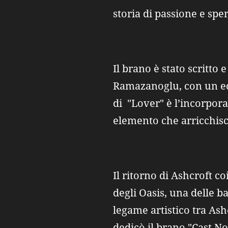
storia di passione e spe
Il brano è stato scritto
Ramazanoglu, con un equi
di "Lover" è l’incorpora
elemento che arricchisc
Il ritorno di Ashcroft c
degli Oasis, una delle b
legame artistico tra Ash
dedicò il brano "Cast N