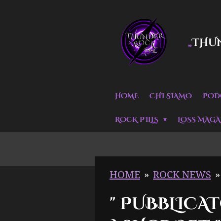
Vai
al
THU
„
contenuto
principale
HOME
CHI SIAMO
POD
ROCK PILLS
LOSS MAGA
HOME
»
ROCK NEWS
»
" PUBBLICA