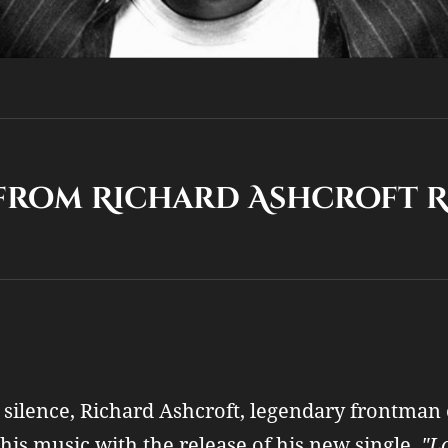
from Richard Ashcroft R
ic silence, Richard Ashcroft, legendary frontman
his music with the release of his new single,
"L