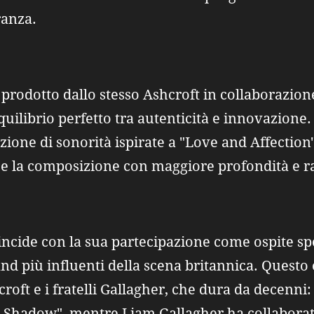
ranza.
 e prodotto dallo stesso Ashcroft in collaborazi
librio perfetto tra autenticità e innovazione. 
zione di sonorità ispirate a "Love and Affectio
e la composizione con maggiore profondità e ra
oincide con la sua partecipazione come ospite sp
and più influenti della scena britannica. Questo
croft e i fratelli Gallagher, che dura da decenni:
o Shadow", mentre Liam Gallagher ha collaborat