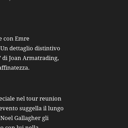
one con Emre
Un dettaglio distintivo
n" di Joan Armatrading,
ffinatezza.
eciale nel tour reunion
 evento suggella il lungo
 Noel Gallagher gli
o con lui nella