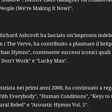
 People (We’re Making It Now)".
Richard Ashcroft ha lasciato un’impronta inde
 i The Verve, ha contribuito a plasmare il britp
ban Hymns", contenente successi iconici quali 
 Don’t Work" e "Lucky Man".
 iniziata nei primi anni 2000, ha continuato a re
ith Everybody", "Human Conditions", "Keys to t
ural Rebel" e "Acoustic Hymns Vol. 1".