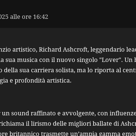
025 alle ore 16:42
zio artistico, Richard Ashcroft, leggendario le
ulla sua musica con il nuovo singolo "Lover". Un
della sua carriera solista, ma lo riporta al cen
ia e profondità artistica.
r un sound raffinato e avvolgente, con influenz
ichiama il lirismo delle migliori ballate di Ashc
tore britannico trasmette un’ampia gamma emo