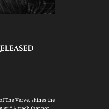
eleased
 of The Verve, shines the
over."
A track that not