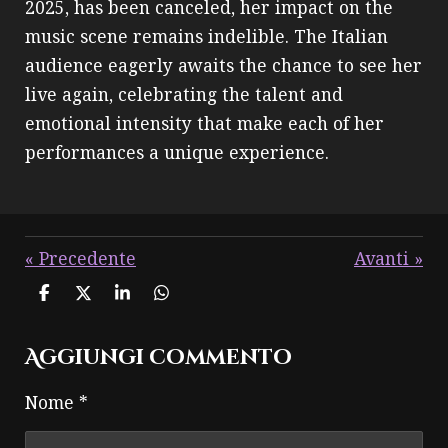
2025, has been canceled, her impact on the
music scene remains indelible. The Italian
audience eagerly awaits the chance to see her
live again, celebrating the talent and
emotional intensity that make each of her
performances a unique experience.
«
Precedente
Avanti
»
C
C
C
C
o
o
o
o
n
n
n
n
Aggiungi commento
d
d
d
d
i
i
i
i
v
v
v
v
Nome *
i
i
i
i
d
d
d
d
i
i
i
i