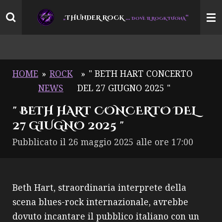
Vai
THUNDER ROCK
…
“
„
DOVE IL ROCK TUONA
al
contenuto
principale
HOME
»
ROCK
»
" BETH HART CONCERTO
NEWS
DEL 27 GIUGNO 2025 "
" BETH HART CONCERTO DEL
27 GIUGNO 2025 "
Pubblicato il 26 maggio 2025 alle ore 17:00
Beth Hart, straordinaria interprete della
scena blues-rock internazionale, avrebbe
dovuto incantare il pubblico italiano con un