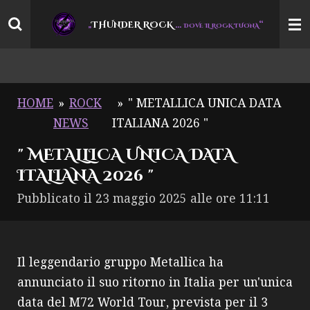
Vai
THUNDER ROCK
…
“
„
DOVE IL ROCK TUONA
al
contenuto
principale
HOME
»
ROCK
»
" METALLICA UNICA DATA
NEWS
ITALIANA 2026 "
" METALLICA UNICA DATA
ITALIANA 2026 "
Pubblicato il 23 maggio 2025 alle ore 11:11
Il leggendario gruppo Metallica ha
annunciato il suo ritorno in Italia per un'unica
data del M72 World Tour, prevista per il 3