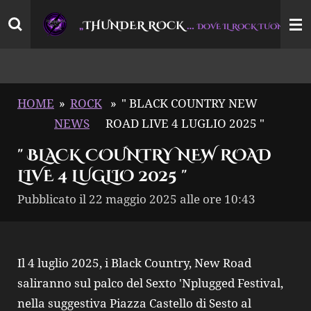
Vai
THUNDER ROCK
…
“
„
DOVE IL ROCK TUONA
al
contenuto
principale
HOME
»
ROCK
»
" BLACK COUNTRY NEW
NEWS
ROAD LIVE 4 LUGLIO 2025 "
" BLACK COUNTRY NEW ROAD
LIVE 4 LUGLIO 2025 "
Pubblicato il 22 maggio 2025 alle ore 10:43
Il 4 luglio 2025, i Black Country, New Road
saliranno sul palco del Sexto 'Nplugged Festival,
nella suggestiva Piazza Castello di Sesto al