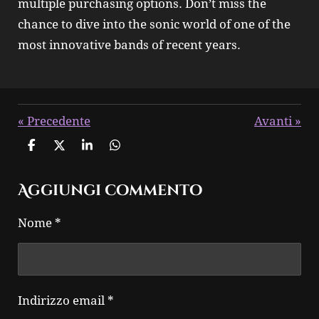
multiple purchasing options. Don’t miss the
chance to dive into the sonic world of one of the
most innovative bands of recent years.
«
Precedente
Avanti
»
C
C
C
C
o
o
o
o
n
n
n
n
Aggiungi commento
d
d
d
d
i
i
i
i
v
v
v
v
Nome *
i
i
i
i
d
d
d
d
i
i
i
i
Indirizzo email *