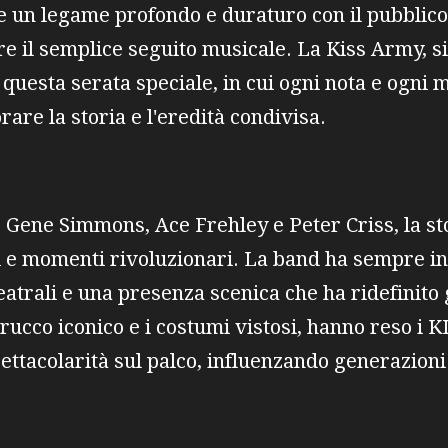
e un legame profondo e duraturo con il pubblic
e il semplice seguito musicale. La Kiss Army, si
di questa serata speciale, in cui ogni nota e ogn
are la storia e l'eredità condivisa.
 Gene Simmons, Ace Frehley e Peter Criss, la st
i e momenti rivoluzionari. La band ha sempre inc
trali e una presenza scenica che ha ridefinito gl
l trucco iconico e i costumi vistosi, hanno reso i K
ttacolarità sul palco, influenzando generazioni di