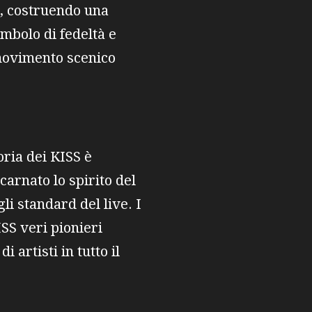
o, costruendo una
mbolo di fedeltà e
i movimento scenico
oria dei KISS è
arnato lo spirito del
i standard del live. I
ISS veri pionieri
 artisti in tutto il