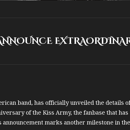
UNCE EXTRAORDINARY
ican band, has officially unveiled the details o
niversary of the Kiss Army, the fanbase that ha
his announcement marks another milestone in the