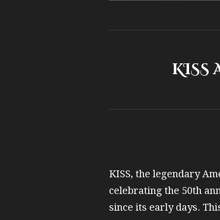
KISS ANNO
KISS, the legendary Amer
celebrating the 50th an
since its early days. T