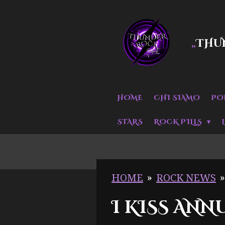
Vai
al
THU
„
contenuto
principale
HOME
CHI SIAMO
PO
STARS
ROCK PILLS
HOME
»
ROCK NEWS
»
I KISS AN