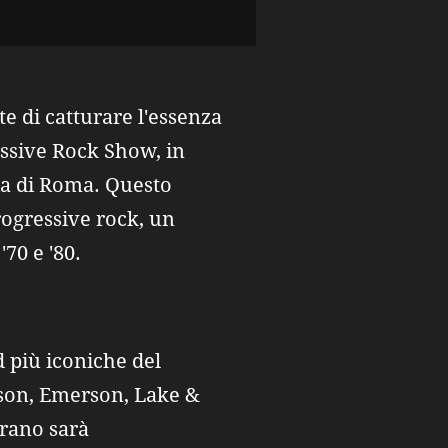
e di catturare l'essenza
essive Rock Show, in
ia di Roma. Questo
rogressive rock, un
70 e '80.
d più iconiche del
mson, Emerson, Lake &
brano sarà