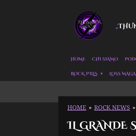
Vai
al
THU
„
contenuto
principale
HOME
CHI SIAMO
POD
ROCK PILLS
LOSS MAGA
HOME
»
ROCK NEWS
»
IL GRANDE 