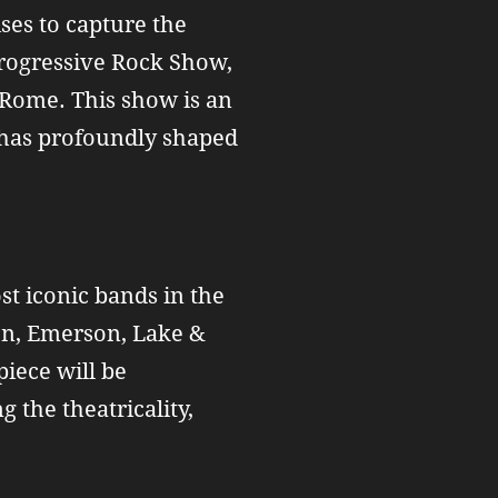
ses to capture the
Progressive Rock Show,
n Rome. This show is an
t has profoundly shaped
st iconic bands in the
son, Emerson, Lake &
iece will be
 the theatricality,