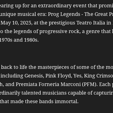
earing up for an extraordinary event that promi
unique musical era: Prog Legends - The Great 
May 10, 2025, at the prestigious Teatro Italia i
o the legends of progressive rock, a genre tha
1970s and 1980s.
 back to life the masterpieces of some of the mo
 including Genesis, Pink Floyd, Yes, King Crim
sh, and Premiata Forneria Marconi (PFM). Each p
dinarily talented musicians capable of capturing
 that made these bands immortal.