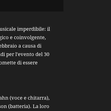
sicale imperdibile: il
gico e coinvolgente,
ebbraio a causa di
idi per l'evento del 30
romette di essere
hn (voce e chitarra),
on (batteria). La loro