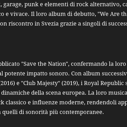
, garage, punk e elementi di rock alternativo, c
o e vivace. Il loro album di debutto, "We Are th
n riscontro in Svezia grazie a singoli di succe
bblicato "Save the Nation", confermando la loro 
al potente impatto sonoro. Con album successi
2016) e "Club Majesty" (2019), i Royal Republic
 dinamiche della scena europea. La loro musica 
k classico e influenze moderne, rendendoli appr
a quelli di sonorità più contemporanee.