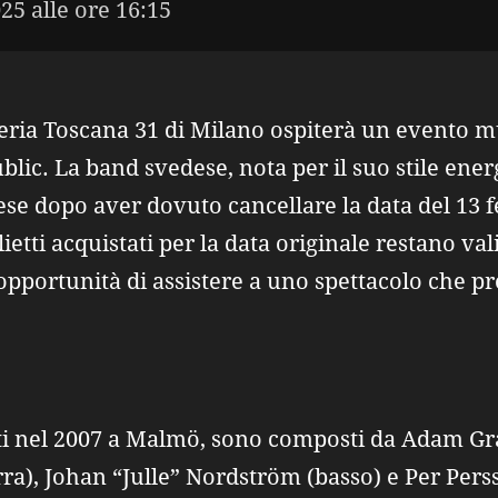
25 alle ore 16:15
nteria Toscana 31 di Milano ospiterà un evento mu
lic. La band svedese, nota per il suo stile ener
ese dopo aver dovuto cancellare la data del 13 f
lietti acquistati per la data originale restano val
l'opportunità di assistere a uno spettacolo che p
ti nel 2007 a Malmö, sono composti da Adam Gra
a), Johan “Julle” Nordström (basso) e Per Perss